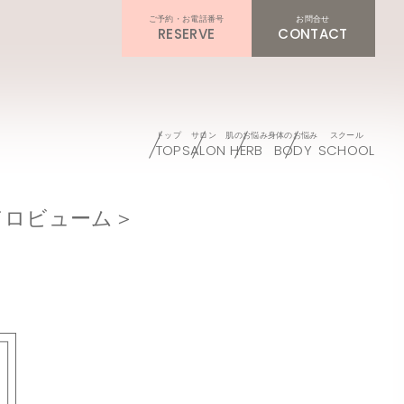
RESERVE
CONTACT
TOP
SALON
HERB
BODY
SCHOOL
ドロビューム＞